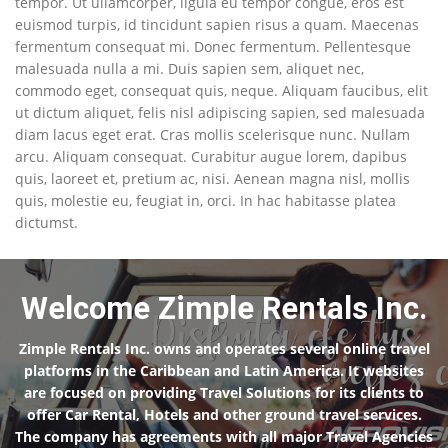
tempor. Ut ullamcorper, ligula eu tempor congue, eros est
euismod turpis, id tincidunt sapien risus a quam. Maecenas
fermentum consequat mi. Donec fermentum. Pellentesque
malesuada nulla a mi. Duis sapien sem, aliquet nec,
commodo eget, consequat quis, neque. Aliquam faucibus, elit
ut dictum aliquet, felis nisl adipiscing sapien, sed malesuada
diam lacus eget erat. Cras mollis scelerisque nunc. Nullam
arcu. Aliquam consequat. Curabitur augue lorem, dapibus
quis, laoreet et, pretium ac, nisi. Aenean magna nisl, mollis
quis, molestie eu, feugiat in, orci. In hac habitasse platea
dictumst.
Welcome Zimple Rentals Inc.
Zimple Rentals Inc. owns and operates several online travel
platforms in the Caribbean and Latin America. It websites
are focused on providing Travel Solutions for its clients to
offer Car Rental, Hotels and other ground travel services.
The company has agreements with all major Travel Agencies