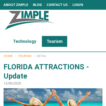
ABOUT ZIMPLE
BLOG
CONTACT US
LOGIN
Technology
Tourism
HOME
TOURISM
DETAIL
FLORIDA ATTRACTIONS -
Update
12/06/2020